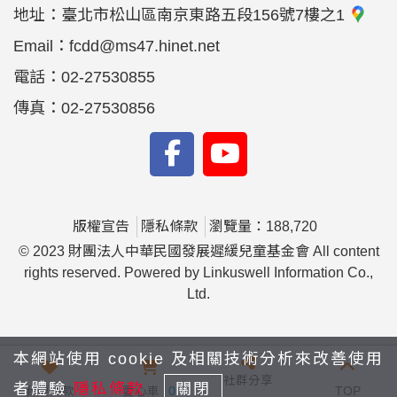
地址：
臺北市松山區南京東路五段156號7樓之1
Email：
fcdd@ms47.hinet.net
電話：
02-27530855
傳真：
02-27530856
版權宣告
隱私條款
瀏覽量：188,720
© 2023 財團法人中華民國發展遲緩兒童基金會 All content
rights reserved. Powered by Linkuswell Information Co.,
Ltd.
本網站使用 cookie 及相關技術分析來改善使用
社群分享
者體驗
隱私條款
關閉
我要捐款
愛心車
0
TOP